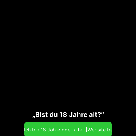
Trotz sorgfältiger inhaltlicher Kontrolle übernehmen wir keine
Haftung für die Inhalte externer
Links.
Für den Inhalt der verlinkten Seiten sind ausschließlich deren
Betreiber verantwortlich.
Bildnachweis:
Bildmotive stammen von luxusrosen.de
Jugendschutz
Jugendschutzbeauftragter nach § 7 JMStV
Email: info@jugendschutzbeauftragte.net
„Bist du 18 Jahre alt?“
Internet:
http://www.jugendschutzbeauftragte.ne
t
HAFTUNGSAUSSCHLUSS